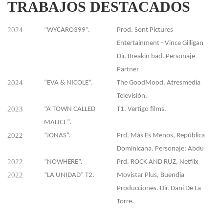
TRABAJOS
DESTACADOS
2024
“WYCARO399”.
Prod. Sont Pictures
Entertainment - Vince Gilligan
Dir. Breakin bad. Personaje
Partner
2024
“EVA & NICOLE”.
The GoodMood. Atresmedia
Televisión.
2023
“A TOWN CALLED
T1. Vertigo films.
MALICE”.
2022
“JONAS”.
Prd. Más Es Menos, República
Dominicana. Personaje: Abdu
2022
“NOWHERE”.
Prd. ROCK AND RUZ, Netflix
2022
“LA UNIDAD” T2.
Movistar Plus, Buendia
Producciones. Dir. Dani De La
Torre.