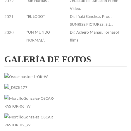
2022
“Sin Huellas”.
Zetastudios. Amazon Prime
Video.
2021
“EL LODO”.
Dir. Iñaki Sánchez. Prod.
SUNRISE PICTURES, S.L..
2020
“UN MUNDO
Dir. Achero Mañas. Tornasol
NORMAL”.
films.
GALERÍA
DE FOTOS