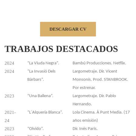
DESCARGAR CV
TRABAJOS
DESTACADOS
2024
“La Viuda Negra”.
Bambú Producciones. Netflix.
2024
“La Invasió Dels
Largometraje. Dir. Vicent
Bàrbars”.
Monsonís. Prod. STANBROOK.
Por estrenar.
2023
“Una Ballena”.
Largometraje. Dir. Pablo
Hernando.
2021-
“L`Alquería Blanca”.
Lola Cinema. À Punt Media. (17
24
años emisión)
2023
“Olvido”.
Dir. Inés París.