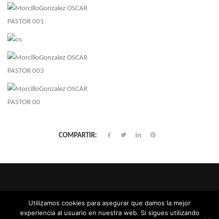
COMPARTIR:
MORCILLO
TODOS LOS
GONZALEZ
© 2020
DERECHOS
Utilizamos cookies para asegurar que damos la mejor
REPRESENTACIÓN DE
RESERVADOS |
AVISO
experiencia al usuario en nuestra web. Si sigues utilizando
ACTORES Y ACTRICES
LEGAL
| WEB CREADA