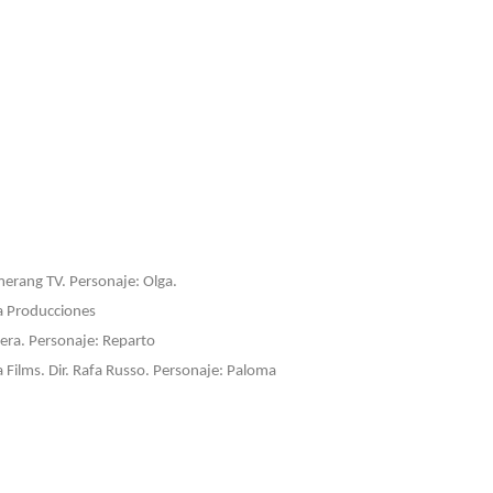
merang TV. Personaje: Olga.
ra Producciones
ejera. Personaje: Reparto
a Films. Dir. Rafa Russo. Personaje: Paloma